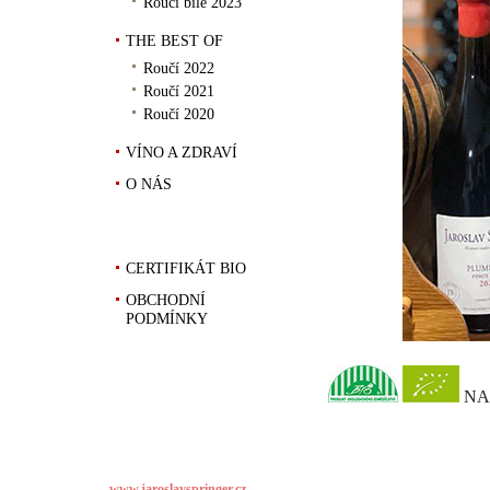
Roučí bílé 2023
THE BEST OF
Roučí 2022
Roučí 2021
Roučí 2020
VÍNO A ZDRAVÍ
O NÁS
Výrobce
CERTIFIKÁT BIO
OBCHODNÍ
PODMÍNKY
NA 
www.jaroslavspringer.cz