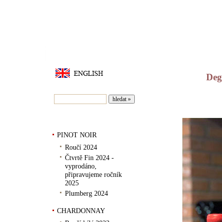
Deg
AKTUÁLN
Zboží
PINOT NOIR
Roučí 2024
Čtvrtě Fin 2024 -
vyprodáno,
připravujeme ročník
2025
Plumberg 2024
CHARDONNAY